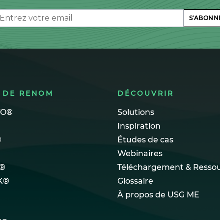
il
S'ABONN
 DE RENOM
DÉCOUVRIR
TO®
Solutions
Inspiration
®
Études de cas
Webinaires
®
Téléchargement & Resso
K®
Glossaire
À propos de USG ME