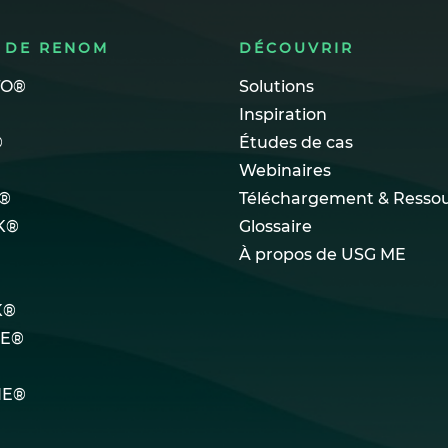
 DE RENOM
DÉCOUVRIR
TO®
Solutions
Inspiration
®
Études de cas
Webinaires
®
Téléchargement & Resso
K®
Glossaire
À propos de USG ME
K®
LE®
NE®