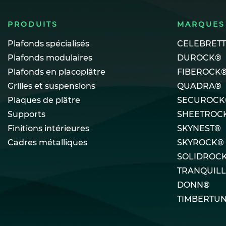
PRODUITS
MARQUES
Plafonds spécialisés
CELEBRET
Plafonds modulaires
DUROCK®
Plafonds en placoplâtre
FIBEROCK
Grilles et suspensions
QUADRA®
Plaques de plâtre
SECUROCK
Supports
SHEETROC
Finitions intérieures
SKYNEST®
Cadres métalliques
SKYROCK®
SOLIDROC
TRANQUIL
DONN®
TIMBERTU