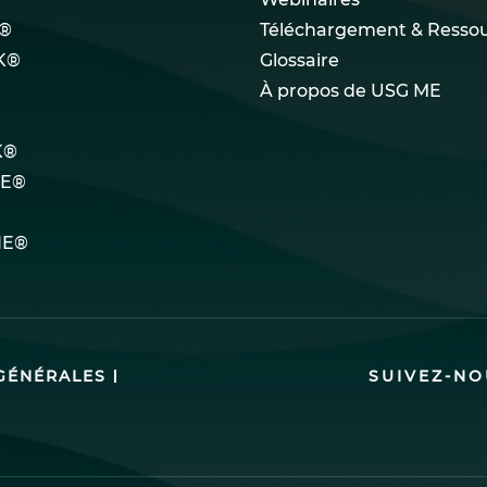
®
Téléchargement & Resso
K®
Glossaire
À propos de USG ME
K®
LE®
NE®
GÉNÉRALES
SUIVEZ-NO