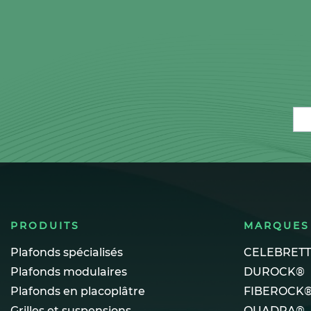
Ema
PRODUITS
MARQUES
Plafonds spécialisés
CELEBRET
Plafonds modulaires
DUROCK®
Plafonds en placoplâtre
FIBEROCK
Grilles et suspensions
QUADRA®