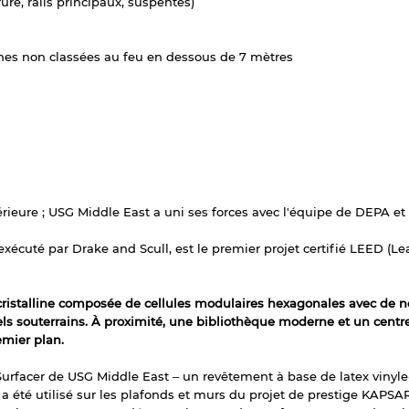
rure
, rails principaux, suspentes)
ches non classées au feu en dessous de 7 mètres
érieure ; USG Middle East a uni ses forces avec l'équipe de DEPA et 
xécuté par Drake and Scull, est le premier projet certifié LEED (
ristalline composée de cellules modulaires hexagonales avec de n
els souterrains. À proximité, une bibliothèque moderne et un centr
emier plan.
facer de USG Middle East – un revêtement à base de latex vinyle-a
 été utilisé sur les plafonds et murs du projet de prestige KAPSA