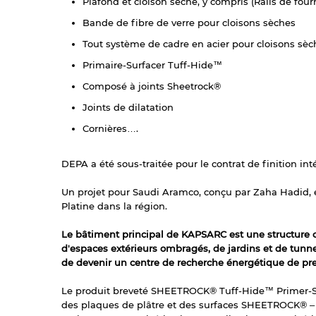
Plafond et cloison sèche, y compris (
Rails de four
Bande de fibre de verre pour cloisons sèches
Tout système de cadre en acier pour cloisons sè
Primaire-Surfacer Tuff-Hide™
Composé à joints Sheetrock®
Joints de dilatation
Cornières….
DEPA a été sous-traitée pour le contrat de finition int
Un projet pour Saudi Aramco, conçu par Zaha Hadid, e
Platine dans la région.
Le bâtiment principal de KAPSARC est une structure c
d'espaces extérieurs ombragés, de jardins et de tunn
de devenir un centre de recherche énergétique de pr
Le produit breveté SHEETROCK® Tuff-Hide™ Primer-Sur
des plaques de plâtre et des surfaces SHEETROCK® – a