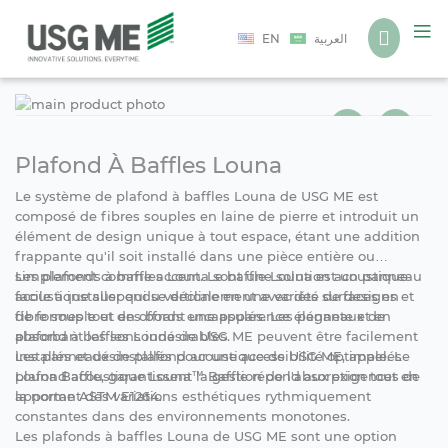
Langue
EN
العربية
Ski
Ski
to
to
the
the
end
beg
Plafond À Baffles Louna
of
of
Le système de plafond à baffles Louna de USG ME est
the
the
composé de fibres souples en laine de pierre et introduit un
ima
ima
élément de design unique à tout espace, étant une addition
gall
gall
frappante qu'il soit installé dans une pièce entière ou
simplement comme accent. Le baffle Louna est un panneau
Les plafonds à baffles Louna sont une solution acoustique
acoustique suspendu verticalement avec des surfaces en
facile à installer qui se décline en une variété de designs et
fibre souple et des bords encapsulés. Les panneaux de
de formes tout en offrant une apparence élégante et en
plafond à baffles Louna de USG ME peuvent être facilement
absorbant les sons indésirables.
installés et désinstallés pour une accessibilité optimale. Le
Les panneaux de plafond acoustique de USG ME, appelés
plafond acoustique Louna™ Baffle répond aux exigences de
Louna Baffle, garantissent la gestion de l'absorption tout en
la norme ASTM E1264.
apportant des variations esthétiques rythmiquement
constantes dans des environnements monotones.
Les plafonds à baffles Louna de USG ME sont une option