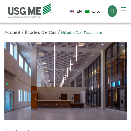
Langue
EN
العربية
Accueil
Études De Cas
Hôpital Des Travailleurs