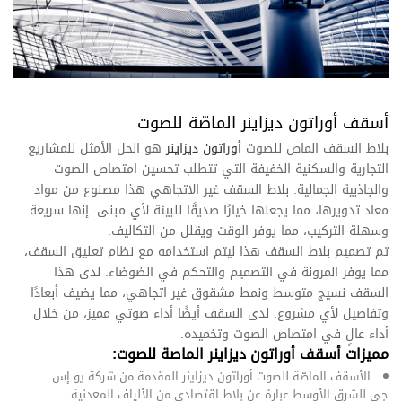
أسقف أوراتون ديزاينر الماصّة للصوت
بلاط السقف
الماص للصوت
أوراتون ديزاينر
هو الحل الأمثل للمشاريع
التجارية والسكنية الخفيفة التي تتطلب تحسين امتصاص الصوت
والجاذبية الجمالية. بلاط السقف غير الاتجاهي هذا مصنوع من مواد
معاد تدويرها، مما يجعلها خيارًا صديقًا للبيئة لأي مبنى. إنها سريعة
وسهلة التركيب، مما يوفر الوقت ويقلل من التكاليف
.
تم تصميم بلاط السقف هذا ليتم استخدامه مع نظام تعليق السقف،
مما يوفر المرونة في التصميم والتحكم في الضوضاء. لدى هذا
السقف نسيج متوسط ونمط مشقوق غير اتجاهي، مما يضيف أبعادًا
وتفاصيل لأي مشروع. لدى السقف أيضًا أداء صوتي مميز
،
من خلال
أداء عالٍ في امتصاص الصوت وتخميده.
مميزات
أسقف أوراتون ديزاينر الماصة للصوت:
الأسقف الماصّة للصوت أوراتون ديزاينر المقدمة من شركة يو إس
جي للشرق الأوسط عبارة عن بلاط اقتصادي من الألياف المعدنية