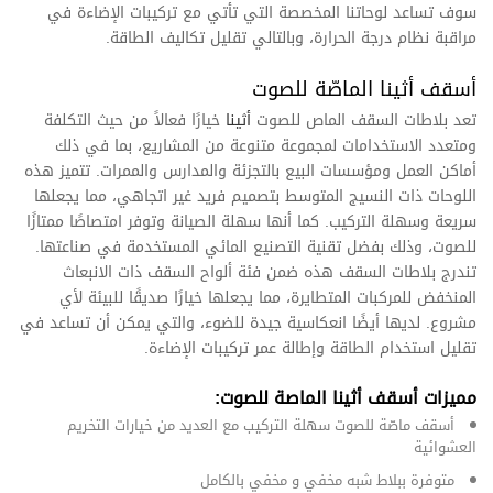
سوف تساعد لوحاتنا المخصصة التي تأتي مع تركيبات الإضاءة في
مراقبة نظام درجة الحرارة، وبالتالي تقليل تكاليف الطاقة.
أسقف أثينا الماصّة للصوت
تعد بلاطات السقف الماص للصوت
أثينا
خيارًا فعالاً من حيث التكلفة
ومتعدد الاستخدامات لمجموعة متنوعة من المشاريع، بما في ذلك
أماكن العمل ومؤسسات البيع بالتجزئة والمدارس والممرات. تتميز هذه
اللوحات ذات النسيج المتوسط بتصميم فريد غير اتجاهي، مما يجعلها
سريعة وسهلة التركيب. كما أنها سهلة الصيانة وتوفر امتصاصًا ممتازًا
للصوت، وذلك بفضل تقنية التصنيع المائي المستخدمة في صناعتها
.
تندرج بلاطات السقف هذه ضمن فئة ألواح السقف ذات الانبعاث
المنخفض للمركبات المتطايرة، مما يجعلها خيارًا صديقًا للبيئة لأي
مشروع. لديها أيضًا انعكاسية جيدة للضوء، والتي يمكن أن تساعد في
تقليل استخدام الطاقة وإطالة عمر تركيبات الإضاءة
.
مميزات أسقف أثينا الماصة للصوت:
أسقف ماصّة للصوت سهلة التركيب مع العديد من خيارات التخريم
العشوائية
متوفرة ببلاط شبه مخفي و مخفي بالكامل