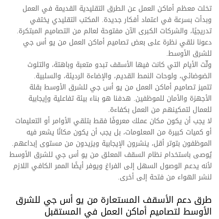
تخلت معظم أماكن العمل عن الطرق التقليدية القديمة في العمل
وبدأت بسرعة في اعتماد أفكار جديدة. المكتب التقليدي يختفي
تدريجيًا، والشركات الكبرى الآن مفتوحة لعالم من التصاميم المبتكرة.
دعونا نلقي نظرة على بعض تصاميم أماكن العمل من يو أس جي
للشرق الأوسط.
ولّت الأيام التي كانت فيها الأسقف تبدو متعبة وباهتة، والتلوث
الضوضائي، ولوحات النمط القديم، والإضاءة الرديئة، والسلبية.
تتميز تصاميم أماكن العمل من يو أس جي للشرق الأوسط بقلة
الأجهزة والأمان للموظفين. هدفنا هو بناء بيئة تفاعلية وإيجابية
للعمال لتمكينهم من العمل بكفاءة.
لا يجب أن يكون مكان عملك معروفًا فقط بتلقي الأوامر أو التعليمات
أو كميات كبيرة من المعلومات، بل يجب أن يكون مكانًا يشعر فيه
الموظفون بتوتر أقل، ينشرون الإيجابية ويزيدون من مستوى إبداعهم.
يُوصى باستخدام نظام السقف المعلق من يو أس جي للشرق الأوسط
لأنه يدعم الوصول السهل إلى الفراغ ويوفر أيضًا الممر الكافي اللازم
لنشر الهواء من فتحة إلى أخرى.
طرق دعم الأسقف المستعارة من يو أس جي للشرق
الأوسط لتصاميم أماكن العمل في المستقبل