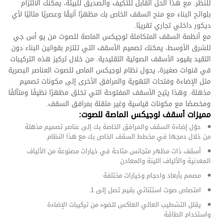
للنظر. مع هذا الحل القابل للتكيف والصديق للبيئة، يمكنك الالتزام
بلوائح البناء مع منح السقف الخاص بك مظهرًا أنيقًا وعصريًا مثاليًا لأي
ديكور داخلي تجاري تقريبًا
.
مع أنظمة السقف المتكاملة
لوجيكس الماصة للصوت
من
يو أس جي
للشرق الأوسط، يمكنك تصميم الأسقف التي تلتزم بقوانين البناء دون
التقيد بقيود الأسقف الصوتية التقليدية. من خلال تركيز هذه التركيبات
في قنوات صغيرة، يحول نظام لوجيكس الماص للصوت
العناصر البصرية
مثل الإضاءة وفتحات التهوية والمرافق الأخرى إلى مكونات تصميم
مذهلة. وهذا يتيح الأسقف المفتوحة التي تخلق مظهرًا نظيفًا ومتآلفًا
ومخصصًا مع مكونات قياسية وغير مثقلة بمرافق السقف
.
مميزات أسقف لوجيكس الماصة للصوت:
حوّل إضاءة السقف والمرافق الخاصة بك إلى عناصر تصميم مذهلة
من خلال دمجها في مخطط السقف الخاص بك مع هذا النظام
.
أسقف ذات مظهر متجانس متاحة في خيارات مصنوعة من الألياف
المعدنية والألياف اللينة والمعادن
مصمم بأبعاد واحجام وخيارات مختلفة
امتصاص صوت استثنائي بقيم تصل إلى 1
.
يقلل التشطيب العالي العاكس للضوء من تركيبات الإضاءة
واستخدام الطاقة