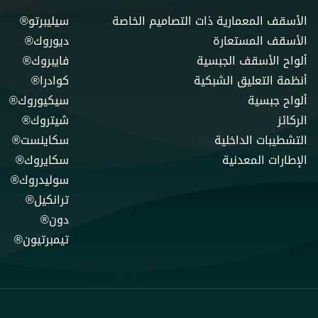
الأسقف المعمارية ذات التصاميم الخاصة
سيليبرتو®
الأسقف المستعارة
ديوروك®
ألواح الأسقف الجبسية
فايبروك®
أنظمة التعليق الشبكية
كوادرا®
ألواح جبسية
سيكيوروك®
الركائز
شيتروك®
التشطيبات الداخلية
سكاينست®
الإطارات المعدنية
سكايروك®
سوليدروك®
ترانكيل®
دون®
تيمبرتيون®