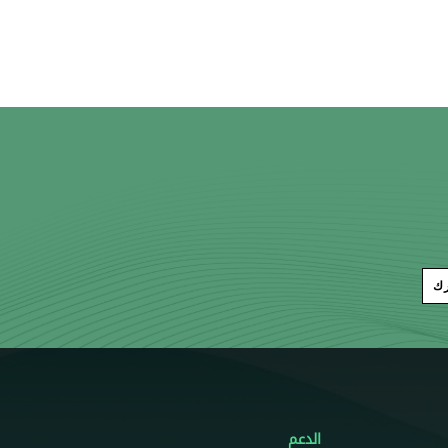
رك
الدعم