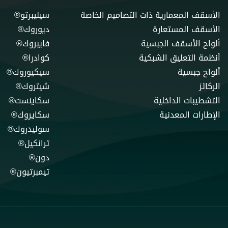
الأسقف المعمارية ذات التصاميم الخاصة
سيليبرتو®
الأسقف المستعارة
ديوروك®
ألواح الأسقف الجبسية
فايبروك®
أنظمة التعليق الشبكية
كوادرا®
ألواح جبسية
سيكيوروك®
الركائز
شيتروك®
التشطيبات الداخلية
سكاينست®
الإطارات المعدنية
سكايروك®
سوليدروك®
ترانكيل®
دون®
تيمبرتيون®