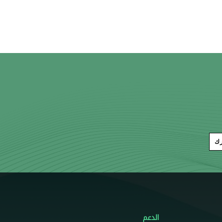
رك
الدعم