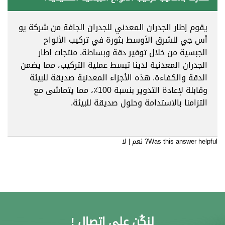
يقوم إطار الجدران المعدني للجدران الجافة من شركة يو
أس جي للشرق الأوسط بثورة في تركيب الألواح
الجبسية من خلال توفير دقة وبساطة. منتجات إطار
الجدران المعدنية لدينا تبسط عملية التركيب، مما يضمن
الدقة والكفاءة. هذه الأجزاء المعدنية صديقة للبيئة
وقابلة لإعادة التدوير بنسبة 100٪، مما يتماشى مع
التزامنا بالاستدامة وحلول صديقة للبيئة.
Was this answer helpful?
نعم
|
لا
لنكُن على اتصال !