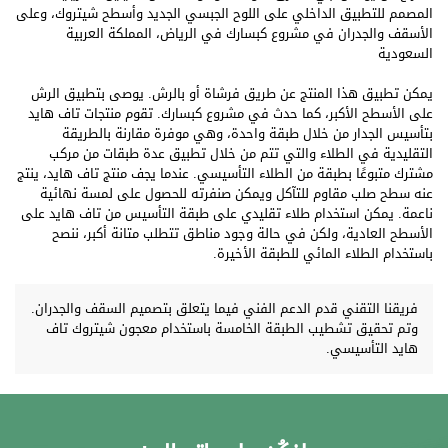
المصمم للتطبيق الداخلي على اللوح الجبسي الجديد وأسطح شيتروك، وعلى
الأسقف والجدران في مشروع كبسارك في الرياض، المملكة العربية
السعودية
يمكن تطبيق هذا المنتج عن طريق فرشاة أو بالرش. يوصى بتطبيق الرش
على الأسطح الأكبر، كما حدث في مشروع كبسارك. تقوم منتجات تاف هايد
بتأسيس الجدار من خلال طبقة واحدة، وهي موفرة مقارنة بالطريقة
التقليدية في الطلاء والتي تتم من خلال تطبيق عدة طبقات من مركب
مشترك متبوعًا بطبقة من الطلاء التأسيسي. عندما يجف منتج تاف هايد، ينتج
عنه سطح صلب مقاوم للتآكل ويمكن صنفرته للحصول على لمسة نهائية
ناعمة. يمكن استخدام طلاء تقليدي على طبقة التأسيس من تاف هايد على
الأسطح العادية، ولكن في حالة وجود مناطق تتطلب متانة أكبر، ننصح
باستخدام الطلاء المائي للطبقة الأخيرة.
فريقنا التقني قدم الدعم الفني فيما يتعلق بتصميم السقف والجدران.
وتم تحقيق تشطيب الطبقة الخامسة باستخدام معجون شيتروك تاف
هايد التأسيسي.