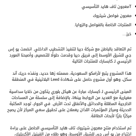
Tمعجون تاف هايد التأسيسي
معجون فواصل شيتروك
المنتجات الخاصة بالفواصل والزوايا.
خرز…
تم التعاقد بالباطن مع شركة ديبا لتنفيذ التشطيب الداخلي. انضمت يو إس
جي للشرق الأوسط إلى فريق ديبا وقدمت حلولًا للتصميم، وأصبحنا المورد
الرئيسي لـ كابسارك للمنتجات التالية
هذا المشروع يتبع لأرامكو السعودية، صممته زها حديد، ونفذه دريك آند
سكل، وهو أول مشروع حاصل على شهادة Leed البلاتينية في المنطقة
المبنى الرئيسي لـ كبسارك عبارة عن هيكل بلوري يتكون من خلايا سداسية
معيارية مع العديد من الروابط بينها، بالإضافة إلى سلسلة من المساحات
الخارجية المظللة والحدائق والأنفاق تحت الأرض. في الجوار، توجد المكتبة
الحديثة ومركز المؤتمرات اللذان يعملان على تحقيق سعي المركز لأن يصبح
مركزًا بارزًا لأبحاث الطاقة.
تم استخدام منتج معجون شيتروك تاف هايد التأسيسي الحاصل على براءة
اختراع من يو أس جي للشرق الأوسط، وهو طلاء من الفينيل الأكريليك،