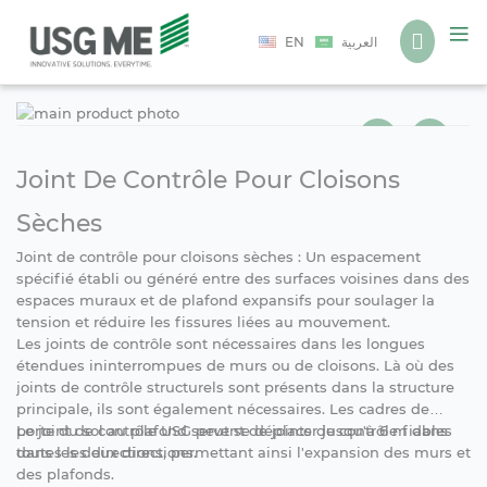
Langue
EN
العربية
Ski
Ski
to
to
the
the
end
beg
Joint De Contrôle Pour Cloisons
of
of
the
the
Sèches
ima
ima
Joint de contrôle pour cloisons sèches : Un espacement
gall
gall
spécifié établi ou généré entre des surfaces voisines dans des
espaces muraux et de plafond expansifs pour soulager la
tension et réduire les fissures liées au mouvement.
Les joints de contrôle sont nécessaires dans les longues
étendues ininterrompues de murs ou de cloisons. Là où des
joints de contrôle structurels sont présents dans la structure
principale, ils sont également nécessaires. Les cadres de
porte du sol au plafond servent de joints de contrôle fiables
Le joint de contrôle USG peut se déplacer jusqu'à 6 m dans
dans les deux directions.
toutes les directions, permettant ainsi l'expansion des murs et
des plafonds.