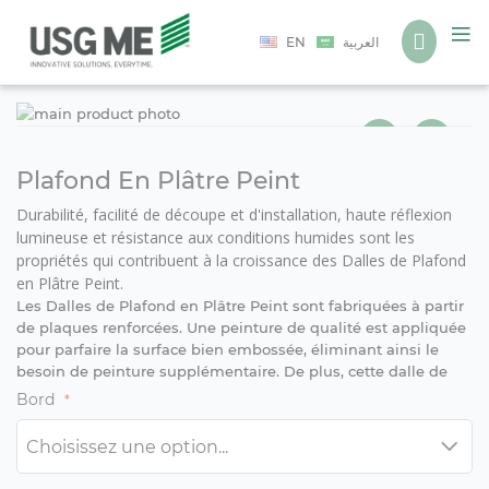
Langue
EN
العربية
Ski
Ski
to
to
the
the
end
beg
Plafond En Plâtre Peint
of
of
Durabilité, facilité de découpe et d'installation, haute réflexion
the
the
lumineuse et résistance aux conditions humides sont les
ima
ima
propriétés qui contribuent à la croissance des Dalles de Plafond
gall
gall
en Plâtre Peint.
Les Dalles de Plafond en Plâtre Peint sont fabriquées à partir
de plaques renforcées. Une peinture de qualité est appliquée
pour parfaire la surface bien embossée, éliminant ainsi le
besoin de peinture supplémentaire. De plus, cette dalle de
plafond réfléchit très bien la lumière.
Bord
La Dalle de Plafond en Plâtre Peint est une dalle décorative
produite à partir de plaques renforcées, alliant accessibilité et
professionnalisme. Elle s'adapte parfaitement aux rails de
plafond. Aucune peinture supplémentaire n'est nécessaire,