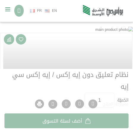
لغة
FR
EN
انتقل
تخطي
إلى
إلى
بداية
النهاية
معرض
معرض
الصور
الصور
نظام تعليق دون إيه إكس / إيه إكس سي
إيه
الكميّة
مشاركة المنتج:
أضف لسلة التسوق