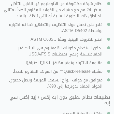
نظام شبكة مكشوفة من الألومنيوم غير القابل للتآكل
بعرض 24 مم مع مشبك من الفولاذ المقاوم للصدأ، مثالي
للمناطق ذات الرطوبة العالية أو التي تُنظف بالماء.
قادر على تحمل مواد التنظيف والتطهير كما تم اختباره
بواسطة ASTM D5402.
اختبر للظروف البيئية وفقًا لـ ASTM C635.
يمكن استخدام مكونات الألومنيوم في البيئات غير
المغناطيسية وتفي بمتطلبات USDA/FSIS.
مقاومة للالتواء وتوفر مظهرًا نهائيًا احترافيًا.
مشبك Quick-Release™ من الفولاذ المقاوم للصدأ.
متوافق مع حواف ألواح السقف المربعة ويصل محتوى
المواد المعاد تدويرها إلى 90%.
تطبيقات
نظام تعليق دون إيه إكس / إيه إكس سي
إيه
:
منشئات الرعاية الصحية