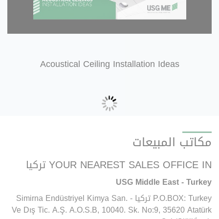
Acoustical Ceiling Installation Ideas
مكاتب المبيعات
YOUR NEAREST SALES OFFICE IN تركيا
USG Middle East - Turkey
P.O.BOX: Turkey تركيا - Simirna Endüstriyel Kimya San.
Ve Dış Tic. A.Ş. A.O.S.B, 10040. Sk. No:9, 35620 Atatürk