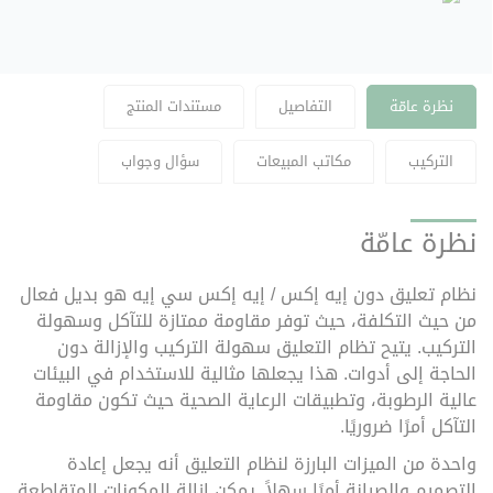
نظرة عامّة
التفاصيل
مستندات المنتج
التركيب
مكاتب المبيعات
سؤال وجواب
نظرة عامّة
نظام تعليق دون إيه إكس / إيه إكس سي إيه
هو بديل فعال
من حيث التكلفة، حيث توفر مقاومة ممتازة للتآكل وسهولة
التركيب. يتيح تظام التعليق سهولة التركيب والإزالة دون
الحاجة إلى أدوات. هذا يجعلها مثالية للاستخدام في البيئات
عالية الرطوبة، وتطبيقات الرعاية الصحية حيث تكون مقاومة
التآكل أمرًا ضروريًا
.
واحدة من الميزات البارزة لنظام التعليق أنه
يجعل إعادة
التصميم والصيانة أمرًا سهلاً. يمكن إزالة المكونات المتقاطعة