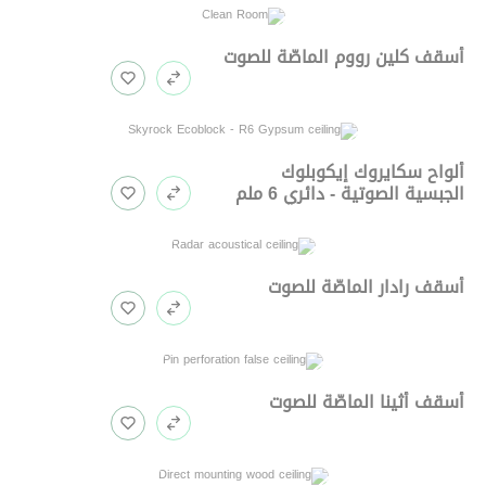
أسقف كلين رووم الماصّة للصوت
ألواح سكايروك إيكوبلوك
الجبسية الصوتية - دائري 6 ملم
أسقف رادار الماصّة للصوت
أسقف أثينا الماصّة للصوت