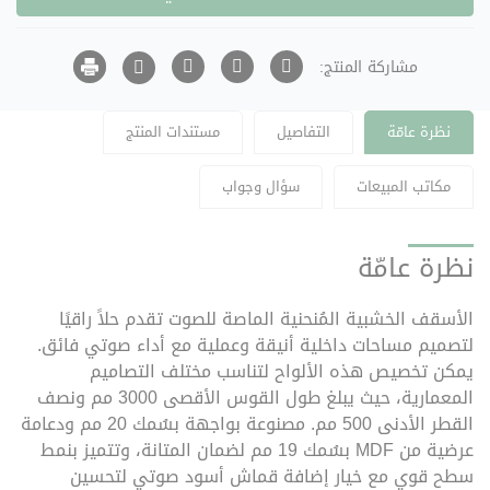
مشاركة المنتج:
نظرة عامّة
التفاصيل
مستندات المنتج
مكاتب المبيعات
سؤال وجواب
نظرة عامّة
الأسقف الخشبية المُنحنية الماصة للصوت
تقدم حلاً راقيًا
لتصميم مساحات داخلية أنيقة وعملية مع أداء صوتي فائق.
يمكن تخصيص هذه الألواح لتناسب مختلف التصاميم
المعمارية، حيث يبلغ طول القوس الأقصى 3000 مم ونصف
القطر الأدنى 500 مم. مصنوعة بواجهة بسُمك 20 مم ودعامة
عرضية من MDF بسُمك 19 مم لضمان المتانة، وتتميز بنمط
سطح قوي مع خيار إضافة قماش أسود صوتي لتحسين