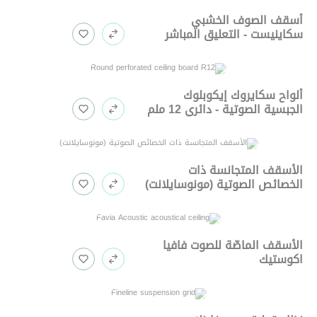
أسقف الصوف الخشبي
سكاينيست - التعليق المباشر
ألواح سكايروك إيكوبلوك
الجبسية الصوتية - دائري 12 ملم
الأسقف المتجانسة ذات
الخصائص الصوتية (مونوسايلانت)
الأسقف الماصّة للصوت فافيا
اكوستيك