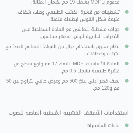
مدعوم بـ MDF بسُمك 19 مم لضمان المتانة.
تشطيبات من قشرة الخشب الطبيعي وطلاء شفاف،
متبعةً شكل القوس لإطلالة متقنة.
حواف مشطبة تتماشى مع المادة السطحية على
الأطراف الخارجية لتوفير مظهر متناسق.
نظام تعليق باستخدام حبال من الفولاذ المقاوم للصدأ مع
مثبتات وخطافات.
المادة الأساسية: MDF بسُمك 17 مم ونوع سطح من
قشرة طبيعية بسُمك 0.5 مم.
نصف قطر أدنى يبلغ 500 مم وعرض جانبي يتراوح بين 50
مم و120 مم.
استخدامات
الأسقف الخشبية المُنحنية الماصة للصوت
قاعات المؤتمرات