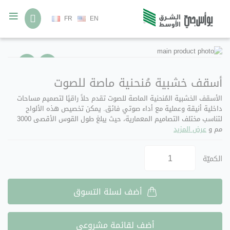
لغة
FR
EN
انتقل
تخطي
إلى
إلى
بداية
النهاية
معرض
معرض
أسقف خشبية مُنحنية ماصة للصوت
الصور
الصور
الأسقف الخشبية المُنحنية الماصة للصوت تقدم حلاً راقيًا لتصميم مساحات
داخلية أنيقة وعملية مع أداء صوتي فائق. يمكن تخصيص هذه الألواح
لتناسب مختلف التصاميم المعمارية، حيث يبلغ طول القوس الأقصى 3000
مم و
عرض المزيد
الكميّة
أضف لسلة التسوق
أضف لقائمة مشروعي