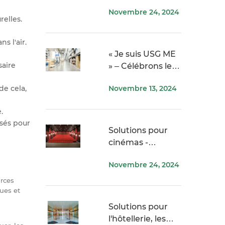
Securock
Novembre 24, 2024
elles.
s l'air.
« Je suis USG ME
saire
» – Célébrons les
personnes et les
de cela,
Novembre 13, 2024
partenariats
derrière USG
.
Moyen-Orient
isés pour
Solutions pour
cinémas -
Systèmes USG
Novembre 24, 2024
ME pour le
divertissement,
urces
les théâtres et les
ques et
cinémas
Solutions pour
l'hôtellerie, les