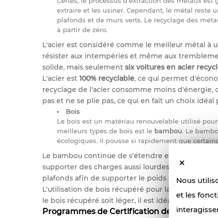
Certes, le processus d'extraction des métaux est
extraire et les usiner. Cependant, le métal reste 
plafonds et de murs verts. Le recyclage des mét
à partir de zéro.
L'acier est considéré comme le meilleur métal à uti
résister aux intempéries et même aux tremblement
solide, mais seulement
six voitures en acier recyc
L'acier est
100% recyclable
, ce qui permet d'écono
recyclage de l'acier consomme moins d'énergie, ce
pas et ne se plie pas, ce qui en fait un choix idéa
Bois
Le bois est un matériau renouvelable utilisé pour
meilleurs types de bois est le
bambou
. Le bambo
écologiques. Il pousse si rapidement que certain
Le bambou continue de s'étendre et de pousser san
supporter des charges aussi lourdes que celles du 
plafonds afin de supporter le poids des luminaire
Nous utiliso
L'utilisation de bois récupéré pour la fabricatio
et les fonc
le bois récupéré soit léger, il est idéal pour les ch
interagisse
Programmes de Certification des Bâtiments