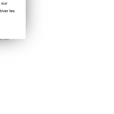
z sur
tent les
iver les
 le
, les