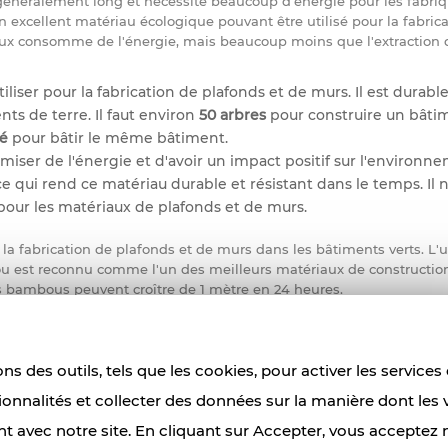
 généralement long et nécessite beaucoup d'énergie pour les fabriqu
un excellent matériau écologique pouvant être utilisé pour la fabric
aux consomme de l'énergie, mais beaucoup moins que l'extraction
liser pour la fabrication de plafonds et de murs. Il est durabl
s de terre. Il faut environ
50 arbres
pour construire un bâti
lé
pour bâtir le même bâtiment.
miser de l'énergie et d'avoir un impact positif sur l'environn
 qui rend ce matériau durable et résistant dans le temps. Il 
l pour les matériaux de plafonds et de murs.
 la fabrication de plafonds et de murs dans les bâtiments verts. L'
u est reconnu comme l'un des meilleurs matériaux de constructio
s bambous peuvent croître de 1 mètre en 24 heures.
s avoir besoin d'être replanté. Il est suffisamment solide po
béton et des briques. C'est un excellent choix pour la fabrica
s lourds et autres appareils suspendus.
ns des outils, tels que les cookies, pour activer les services
n de murs et de plafonds verts est également une bonne idée. 
tionnalités et collecter des données sur la manière dont les v
arpentes, les planchers, les plafonds et autres projets.
nt avec notre site. En cliquant sur Accepter, vous acceptez 
 Verts