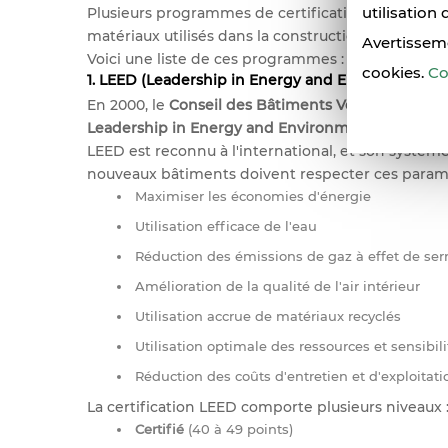
utilisation 
Plusieurs programmes de certification garantissent
matériaux utilisés dans la construction de ces bât
Avertissem
Voici une liste de ces programmes :
cookies.
Co
1. LEED (Leadership in Energy and Environmental
En 2000, le
Conseil des Bâtiments Verts
a publié u
Leadership in Energy and Environmental Design 
LEED est reconnu à l'international, et son système 
nouveaux bâtiments doivent respecter ces paramèt
Maximiser les économies d'énergie
Utilisation efficace de l'eau
Réduction des émissions de gaz à effet de ser
Amélioration de la qualité de l'air intérieur
Utilisation accrue de matériaux recyclés
Utilisation optimale des ressources et sensibil
Réduction des coûts d'entretien et d'exploitati
La certification LEED comporte plusieurs niveaux 
Certifié
(40 à 49 points)