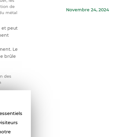
er, les
hôtels et les
ation de
Novembre 24, 2024
complexes
 du métal
touristiques
e et peut
ment
ement. Le
ne brûle
un des
n
ur
tion de
 essentiels
Bien que
isiteurs
notre