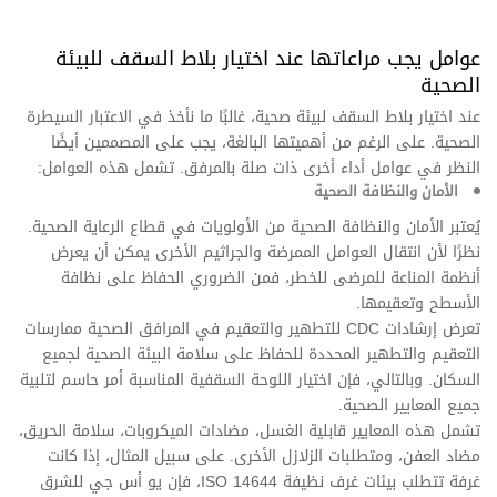
عوامل يجب مراعاتها عند اختيار بلاط السقف للبيئة
الصحية
عند اختيار بلاط السقف لبيئة صحية، غالبًا ما نأخذ في الاعتبار السيطرة
الصحية. على الرغم من أهميتها البالغة، يجب على المصممين أيضًا
النظر في عوامل أداء أخرى ذات صلة بالمرفق. تشمل هذه العوامل:
الأمان والنظافة الصحية
يُعتبر الأمان والنظافة الصحية من الأولويات في قطاع الرعاية الصحية.
نظرًا لأن انتقال العوامل الممرضة والجراثيم الأخرى يمكن أن يعرض
أنظمة المناعة للمرضى للخطر، فمن الضروري الحفاظ على نظافة
الأسطح وتعقيمها.
تعرض إرشادات CDC للتطهير والتعقيم في المرافق الصحية ممارسات
التعقيم والتطهير المحددة للحفاظ على سلامة البيئة الصحية لجميع
السكان. وبالتالي، فإن اختيار اللوحة السقفية المناسبة أمر حاسم لتلبية
جميع المعايير الصحية.
تشمل هذه المعايير قابلية الغسل، مضادات الميكروبات، سلامة الحريق،
مضاد العفن، ومتطلبات الزلازل الأخرى. على سبيل المثال، إذا كانت
غرفة تتطلب بيئات غرف نظيفة ISO 14644، فإن يو أس جي للشرق